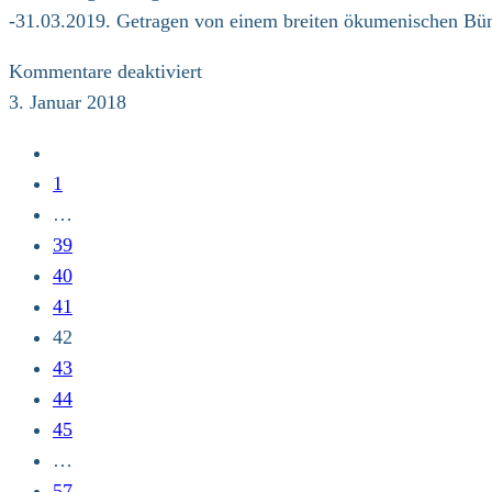
-31.03.2019. Getragen von einem breiten ökumenischen B
für
Kommentare deaktiviert
Ausschreibung
3. Januar 2018
Zur
vorherigen
1
Seite
…
39
40
41
42
43
44
45
…
57