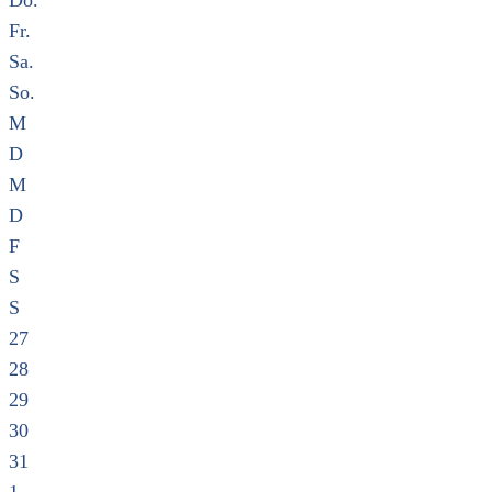
Do.
Fr.
Sa.
So.
M
D
M
D
F
S
S
27
28
29
30
31