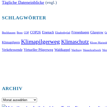
Tägliche Dateneinblicke
(engl.)
SCHLAGWÖRTER
COP26
Glasgow
Eisenach
Friesenhagen
Bischhausen
Bonn
COP
Elisabethpfad
Gr
Klimapilgerweg
Klimaschutz
Klimapilgern
Kloser Marienh
Virtueller Pilgerweg
Verkehrswende
Waldkappel
Wartburg
Wasserkraftwerk
Wer
ARCHIV
Archiv