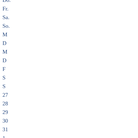
Do.
Fr.
Sa.
So.
M
D
M
D
F
S
S
27
28
29
30
31