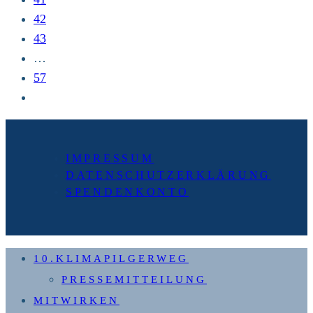
42
43
…
57
Zur
nächsten
Seite
IMPRESSUM
DATENSCHUTZERKLÄRUNG
SPENDENKONTO
10.KLIMAPILGERWEG
PRESSEMITTEILUNG
MITWIRKEN