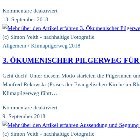
für
Kommentare deaktiviert
Friedlicher
13. September 2018
Gottesdienst
im
(c) Simon Veith - nachhaltige Fotografie
Hambacher
Allgemein
/
Klimapilgerweg 2018
Forst:
3. ÖKUMENISCHER PILGERWEG FÜR
„Der
Ausstieg
Geht doch! Unter diesem Motto starteten die Pilgerinnen u
muss
Manfred Rekowski (Präses der Evangelischen Kirche im Rhei
doch
Klimapilgerweg führt…
gehen!“
für
Kommentare deaktiviert
3.
9. September 2018
Ökumenischer
Pilgerweg
(c) Simon Veith - nachhaltige Fotografie