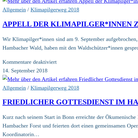
Allgemein
/
Klimapilgerweg 2018
APPELL DER KLIMAPILGER*INNEN Z
Wir Klimapilger*innen sind am 9. September aufgebrochen
Hambacher Wald, haben mit den Waldschützer*innen gespro
für
Kommentare deaktiviert
Appell
14. September 2018
der
Klimapilger*innen
Allgemein
/
Klimapilgerweg 2018
zum
FRIEDLICHER GOTTESDIENST IM HA
„Hambacher
Wald“
Kurz nach seinem Start in Bonn erreichte der Ökumenische 
vom
Hambacher Forst und feierten dort einen gemeinsamen Open-
14.9.2018
Koordinatorin…