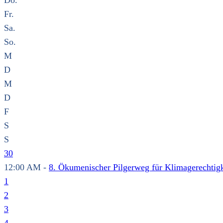
Do.
Fr.
Sa.
So.
M
D
M
D
F
S
S
30
12:00 AM -
8. Ökumenischer Pilgerweg für Klimagerechtigk
1
2
3