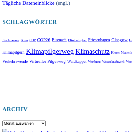
Tägliche Dateneinblicke
(engl.)
SCHLAGWÖRTER
COP26
Glasgow
Eisenach
Friesenhagen
Bischhausen
Bonn
COP
Elisabethpfad
Gr
Klimapilgerweg
Klimaschutz
Klimapilgern
Kloser Marienh
Virtueller Pilgerweg
Verkehrswende
Waldkappel
Wartburg
Wasserkraftwerk
Wer
ARCHIV
Archiv