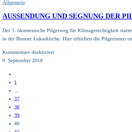
für
Allgemein
Klimagerechtigkeit
AUSSENDUNG UND SEGNUNG DER PI
in
Bonn
Der 3. ökumenische Pilgerweg für Klimagerechtigkeit star
gestartet
in der Bonner Lukaskirche. Hier erhielten die Pilgerinnen 
für
Kommentare deaktiviert
Aussendung
9. September 2018
und
Zur
Segnung
vorherigen
1
der
Seite
…
Pilger
37
in
38
Bonn
39
40
41