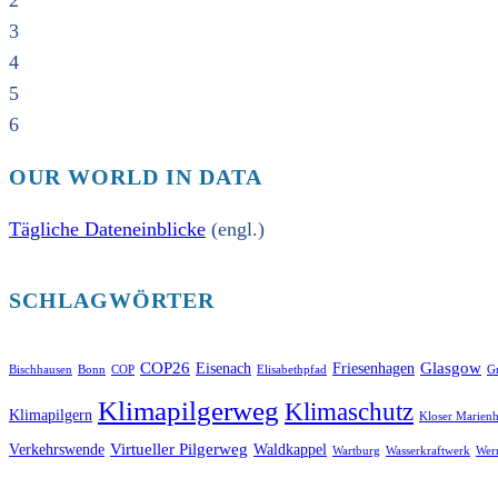
2
3
4
5
6
OUR WORLD IN DATA
Tägliche Dateneinblicke
(engl.)
SCHLAGWÖRTER
COP26
Glasgow
Eisenach
Friesenhagen
Bischhausen
Bonn
COP
Elisabethpfad
Gr
Klimapilgerweg
Klimaschutz
Klimapilgern
Kloser Marienh
Virtueller Pilgerweg
Verkehrswende
Waldkappel
Wartburg
Wasserkraftwerk
Wer