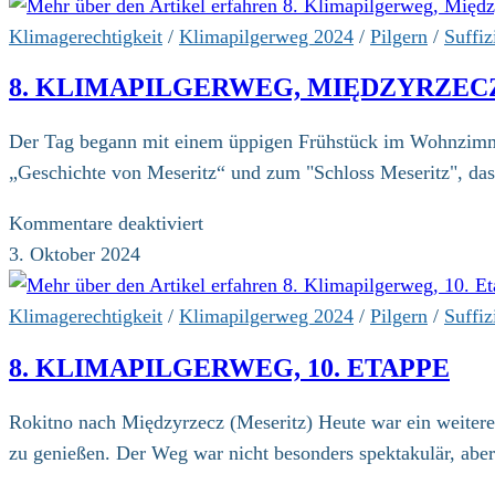
Klimapilgerweg,
11.
Klimagerechtigkeit
/
Klimapilgerweg 2024
/
Pilgern
/
Suffiz
Etappe
8. KLIMAPILGERWEG, MIĘDZYRZECZ
Der Tag begann mit einem üppigen Frühstück im Wohnzimmer
„Geschichte von Meseritz“ und zum "Schloss Meseritz", das
für
Kommentare deaktiviert
8.
3. Oktober 2024
Klimapilgerweg,
Międzyrzecz
Klimagerechtigkeit
/
Klimapilgerweg 2024
/
Pilgern
/
Suffiz
(Meseritz)
8. KLIMAPILGERWEG, 10. ETAPPE
Rokitno nach Międzyrzecz (Meseritz) Heute war ein weitere
zu genießen. Der Weg war nicht besonders spektakulär, abe