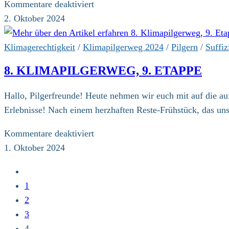
für
Kommentare deaktiviert
8.
2. Oktober 2024
Klimapilgerweg,
10.
Klimagerechtigkeit
/
Klimapilgerweg 2024
/
Pilgern
/
Suffiz
Etappe
8. KLIMAPILGERWEG, 9. ETAPPE
Hallo, Pilgerfreunde! Heute nehmen wir euch mit auf die 
Erlebnisse! Nach einem herzhaften Reste-Frühstück, das uns
für
Kommentare deaktiviert
8.
1. Oktober 2024
Klimapilgerweg,
Zur
9.
vorherigen
1
Etappe
Seite
2
3
4