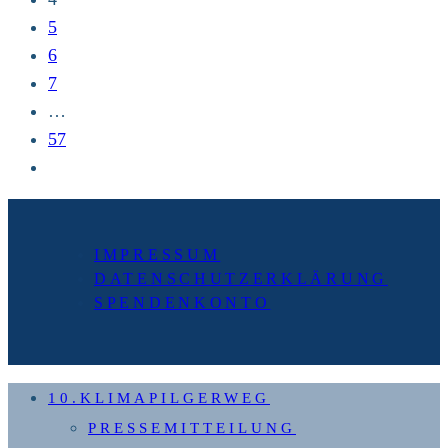
5
6
7
…
57
Zur
nächsten
Seite
IMPRESSUM
DATENSCHUTZERKLÄRUNG
SPENDENKONTO
10.KLIMAPILGERWEG
PRESSEMITTEILUNG