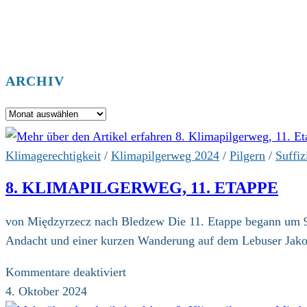
ARCHIV
Archiv
Klimagerechtigkeit
/
Klimapilgerweg 2024
/
Pilgern
/
Suffiz
8. KLIMAPILGERWEG, 11. ETAPPE
von Międzyrzecz nach Bledzew Die 11. Etappe begann um 9.
Andacht und einer kurzen Wanderung auf dem Lebuser Jak
für
Kommentare deaktiviert
8.
4. Oktober 2024