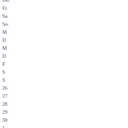
Do.
Fr.
Sa.
So.
M
D
M
D
F
S
S
26
27
28
29
30