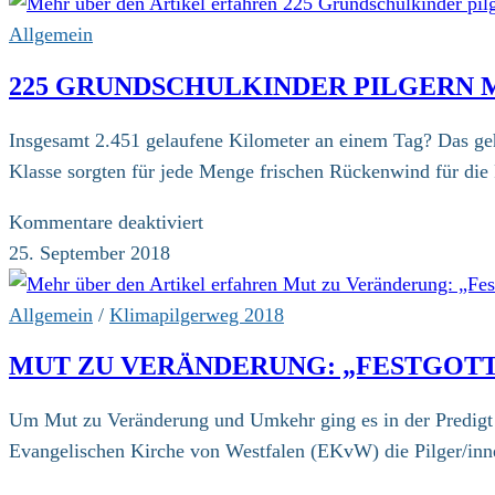
Allgemein
225 GRUNDSCHULKINDER PILGERN MI
Insgesamt 2.451 gelaufene Kilometer an einem Tag? Das geh
Klasse sorgten für jede Menge frischen Rückenwind für di
für
Kommentare deaktiviert
225
25. September 2018
Grundschulkinder
pilgern
Allgemein
/
Klimapilgerweg 2018
mit
MUT ZU VERÄNDERUNG: „FESTGOTTE
fürs
Klima
Um Mut zu Veränderung und Umkehr ging es in der Predigt v
/
Evangelischen Kirche von Westfalen (EKvW) die Pilger/inne
2.400