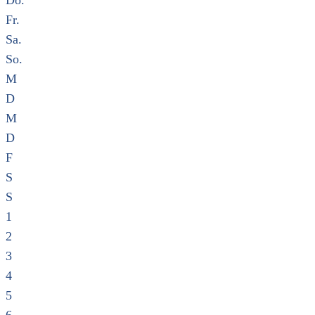
Do.
Fr.
Sa.
So.
M
D
M
D
F
S
S
1
2
3
4
5