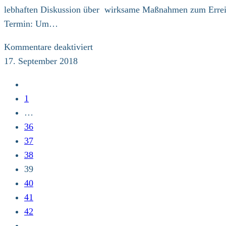
mit
lebhaften Diskussion über wirksame Maßnahmen zum Erreiche
den
Termin: Um…
Klimapilger/innen
für
Kommentare deaktiviert
Klartext
17. September 2018
beim
Zur
Düsseldorfer
vorherigen
1
Oberbürgermeister
Seite
…
und
36
Diskussion
37
im
38
Landtag
39
40
41
42
…