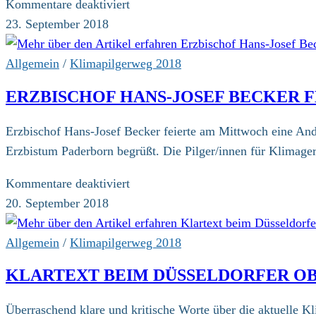
Kilometer
für
Kommentare deaktiviert
an
Mut
23. September 2018
einem
zu
Tag
Veränderung:
Allgemein
/
Klimapilgerweg 2018
„Festgottesdienst
ERZBISCHOF HANS-JOSEF BECKER F
mit
Präses
Erzbischof Hans-Josef Becker feierte am Mittwoch eine Anda
Annette
Erzbistum Paderborn begrüßt. Die Pilger/innen für Klimage
Kurschus
in
für
Kommentare deaktiviert
Soest
Erzbischof
20. September 2018
Hans-
Josef
Allgemein
/
Klimapilgerweg 2018
Becker
KLARTEXT BEIM DÜSSELDORFER OB
feiert
Andacht
Überraschend klare und kritische Worte über die aktuelle 