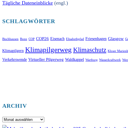
Tägliche Dateneinblicke
(engl.)
SCHLAGWÖRTER
COP26
Glasgow
Eisenach
Friesenhagen
Bischhausen
Bonn
COP
Elisabethpfad
Gr
Klimapilgerweg
Klimaschutz
Klimapilgern
Kloser Marienh
Virtueller Pilgerweg
Verkehrswende
Waldkappel
Wartburg
Wasserkraftwerk
Wer
ARCHIV
Archiv