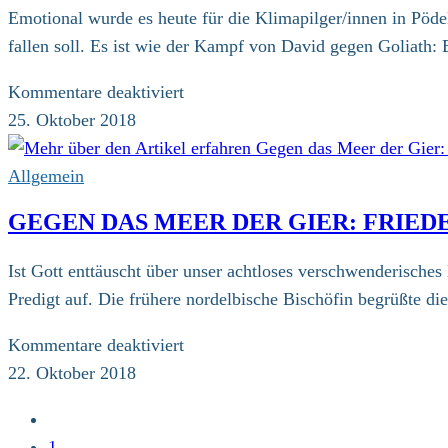
Pilger
Emotional wurde es heute für die Klimapilger/innen in Pöd
schnippeln
fallen soll. Es ist wie der Kampf von David gegen Goliath
fürs
Klima
für
Kommentare deaktiviert
David
25. Oktober 2018
gegen
Goliath:
Allgemein
Pödelwitz
GEGEN DAS MEER DER GIER: FRIED
kämpft
gegen
Ist Gott enttäuscht über unser achtloses verschwenderisches
seine
Predigt auf. Die frühere nordelbische Bischöfin begrüßte di
Vernichtung
für
Kommentare deaktiviert
Gegen
22. Oktober 2018
das
Zur
Meer
vorherigen
1