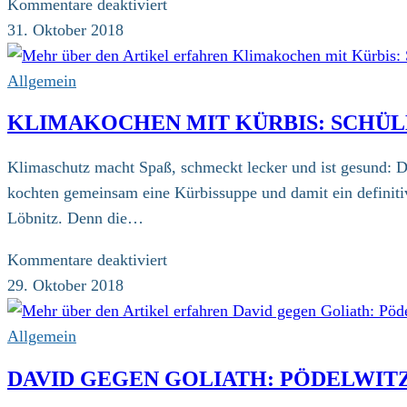
für
Kommentare deaktiviert
Landesbischof
31. Oktober 2018
Rentzing:
Menschen
Allgemein
dürfen
KLIMAKOCHEN MIT KÜRBIS: SCHÜL
sich
nicht
Klimaschutz macht Spaß, schmeckt lecker und ist gesund: 
als
kochten gemeinsam eine Kürbissuppe und damit ein definitiv
Räuber
Löbnitz. Denn die…
benehmen
für
Kommentare deaktiviert
Klimakochen
29. Oktober 2018
mit
Kürbis:
Allgemein
Schüler
DAVID GEGEN GOLIATH: PÖDELWIT
und