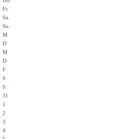
Do.
Fr.
Sa.
So.
M
D
M
D
F
S
S
31
1
2
3
4