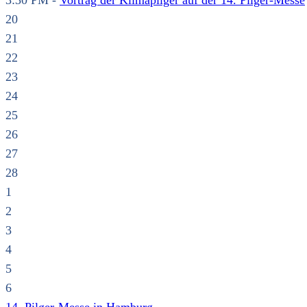
3:30 PM -
Vortrag der Klimapilger auf der 14. Pilger-Messe
20
21
22
23
24
25
26
27
28
1
2
3
4
5
6