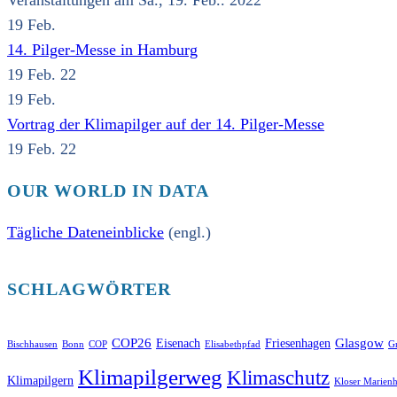
Veranstaltungen am Sa., 19. Feb.. 2022
19
Feb.
14. Pilger-Messe in Hamburg
19 Feb. 22
19
Feb.
Vortrag der Klimapilger auf der 14. Pilger-Messe
19 Feb. 22
OUR WORLD IN DATA
Tägliche Dateneinblicke
(engl.)
SCHLAGWÖRTER
COP26
Glasgow
Eisenach
Friesenhagen
Bischhausen
Bonn
COP
Elisabethpfad
Gr
Klimapilgerweg
Klimaschutz
Klimapilgern
Kloser Marienh