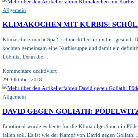
Rentzing:
Menschen
Allgemein
dürfen
KLIMAKOCHEN MIT KÜRBIS: SCHÜL
sich
nicht
Klimaschutz macht Spaß, schmeckt lecker und ist gesund: 
als
kochten gemeinsam eine Kürbissuppe und damit ein definitiv
Räuber
Löbnitz. Denn die…
benehmen
für
Kommentare deaktiviert
Klimakochen
29. Oktober 2018
mit
Kürbis:
Allgemein
Schüler
DAVID GEGEN GOLIATH: PÖDELWIT
und
Pilger
Emotional wurde es heute für die Klimapilger/innen in Pöd
schnippeln
fallen soll. Es ist wie der Kampf von David gegen Goliath