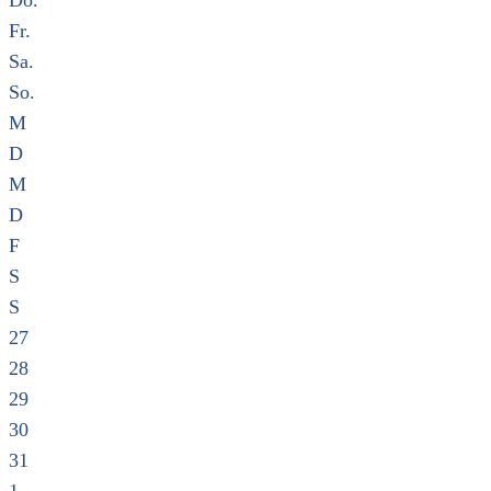
Do.
Fr.
Sa.
So.
M
D
M
D
F
S
S
27
28
29
30
31