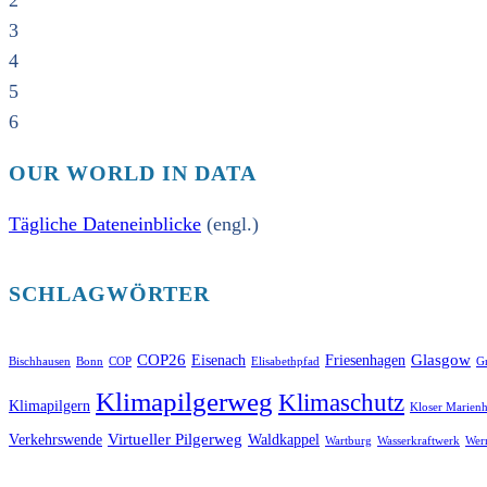
2
3
4
5
6
OUR WORLD IN DATA
Tägliche Dateneinblicke
(engl.)
SCHLAGWÖRTER
COP26
Glasgow
Eisenach
Friesenhagen
Bischhausen
Bonn
COP
Elisabethpfad
Gr
Klimapilgerweg
Klimaschutz
Klimapilgern
Kloser Marienh
Virtueller Pilgerweg
Verkehrswende
Waldkappel
Wartburg
Wasserkraftwerk
Wer