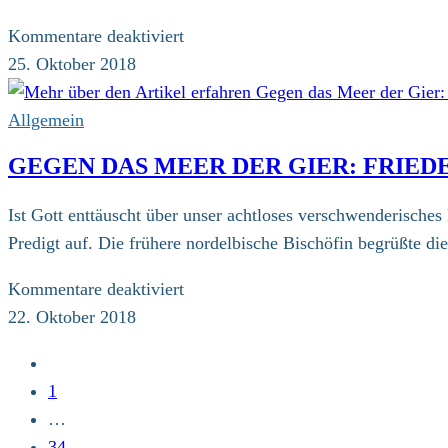
fürs
Klima
für
Kommentare deaktiviert
David
25. Oktober 2018
gegen
Goliath:
Allgemein
Pödelwitz
GEGEN DAS MEER DER GIER: FRIED
kämpft
gegen
Ist Gott enttäuscht über unser achtloses verschwenderisches
seine
Predigt auf. Die frühere nordelbische Bischöfin begrüßte di
Vernichtung
für
Kommentare deaktiviert
Gegen
22. Oktober 2018
das
Zur
Meer
vorherigen
1
der
Seite
…
Gier:
34