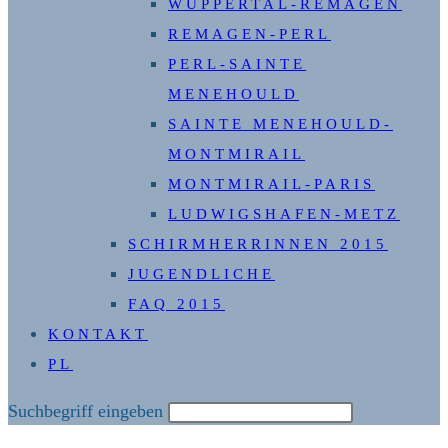
WUPPERTAL-REMAGEN
REMAGEN-PERL
PERL-SAINTE
MENEHOULD
SAINTE MENEHOULD-
MONTMIRAIL
MONTMIRAIL-PARIS
LUDWIGSHAFEN-METZ
SCHIRMHERRINNEN 2015
JUGENDLICHE
FAQ 2015
KONTAKT
PL
Diese
Suchbegriff eingeben
Website