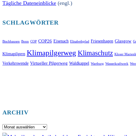
Tägliche Dateneinblicke
(engl.)
SCHLAGWÖRTER
COP26
Glasgow
Eisenach
Friesenhagen
Bischhausen
Bonn
COP
Elisabethpfad
Gr
Klimapilgerweg
Klimaschutz
Klimapilgern
Kloser Marienh
Virtueller Pilgerweg
Verkehrswende
Waldkappel
Wartburg
Wasserkraftwerk
Wer
ARCHIV
Archiv