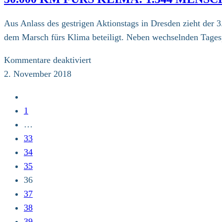
der
anderen?
Aus Anlass des gestrigen Aktionstags in Dresden zieht der
Diskussion
dem Marsch fürs Klima beteiligt. Neben wechselnden Tagesp
mit
Braunkohle-
für
Kommentare deaktiviert
Betriebsrat
30.000
2. November 2018
km
Zur
fürs
vorherigen
1
Klima:
Seite
…
1.344
33
Menschen
34
pilgerten
35
schon
36
mit
37
38
39