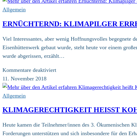
Allgemein
ERNÜCHTERND: KLIMAPILGER ERR
Viel Interessantes, aber wenig Hoffnungsvolles begegnete den
Eisenhüttenwerk gebaut wurde, steht heute vor einem große
wurde abgerissen, erzählt…
für
Kommentare deaktiviert
Ernüchternd:
11. November 2018
Klimapilger
erreichen
Allgemein
Eisenhüttenstadt
KLIMAGERECHTIGKEIT HEISST KOH
Heute kamen die Teilnehmer/innen des 3. Ökumenischen Klim
Forderungen unterstützen und sich insbesondere für den Erh