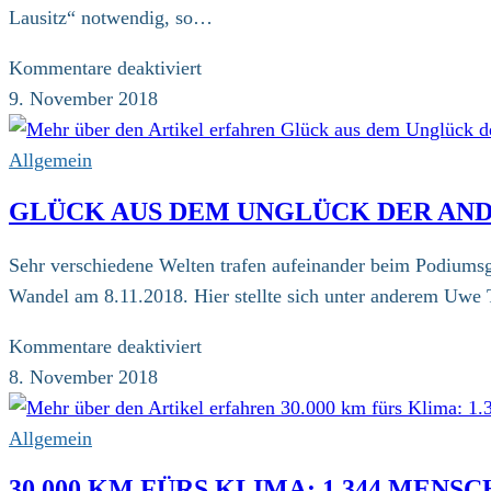
Lausitz“ notwendig, so…
für
Kommentare deaktiviert
Klimagerechtigkeit
9. November 2018
heißt
Kohleausstieg:
Allgemein
Ankunft
GLÜCK AUS DEM UNGLÜCK DER AND
in
Jänschwalde
Sehr verschiedene Welten trafen aufeinander beim Podiumsg
Wandel am 8.11.2018. Hier stellte sich unter anderem Uwe
für
Kommentare deaktiviert
Glück
8. November 2018
aus
dem
Allgemein
Unglück
30.000 KM FÜRS KLIMA: 1.344 MEN