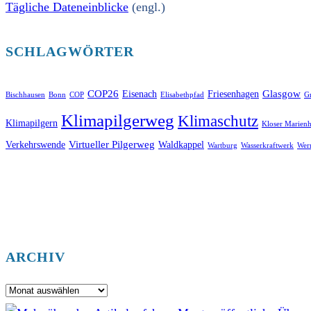
Tägliche Dateneinblicke
(engl.)
SCHLAGWÖRTER
COP26
Glasgow
Eisenach
Friesenhagen
Bischhausen
Bonn
COP
Elisabethpfad
Gr
Klimapilgerweg
Klimaschutz
Klimapilgern
Kloser Marienh
Virtueller Pilgerweg
Verkehrswende
Waldkappel
Wartburg
Wasserkraftwerk
Wer
ARCHIV
Archiv