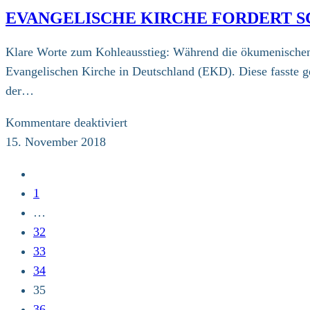
mit
EVANGELISCHE KIRCHE FORDERT S
fürs
Klima
Klare Worte zum Kohleausstieg: Während die ökumenischen 
Evangelischen Kirche in Deutschland (EKD). Diese fasste ge
der…
für
Kommentare deaktiviert
Evangelische
15. November 2018
Kirche
Zur
fordert
vorherigen
1
schnellen
Seite
…
und
32
gerechten
33
Kohleausstieg
34
bis
35
2035
36