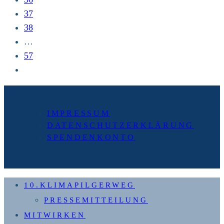
37
38
…
57
Zur
nächsten
Seite
IMPRESSUM
DATENSCHUTZERKLÄRUNG
SPENDENKONTO
10.KLIMAPILGERWEG
PRESSEMITTEILUNG
MITWIRKEN