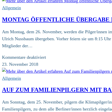
Allgemein
MONTAG ÖFFENTLICHE ÜBERGABE 
Am Montag, dem 26. November, werden die Pilger/innen im 
Ulrich Nussbaum übergeben. Vorher feiern sie um 8:15 Uhr 
Mitglieder der…
für
Kommentare deaktiviert
Montag
23. November 2018
öffentliche
Übergabe
Allgemein
der
AUF ZUM FAMILIENPILGERN MIT B
Forderungen
an
Am Sonntag, dem 25. November, pilgern die Klimapilger/inn
Staatssekretär
Familienpilgern, zu dem alle Berliner/innen herzlich einge