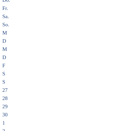
Do.
Fr.
Sa.
So.
M
D
M
D
F
S
S
27
28
29
30
1