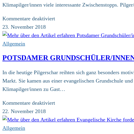
Nussbaum
Klimapilger/innen viele interessante Zwischenstopps. Pilge
für
Kommentare deaktiviert
Auf
23. November 2018
zum
Familienpilgern
Allgemein
mit
POTSDAMER GRUNDSCHÜLER/INNEN 
Barbara
Hendricks
In die heutige Pilgerschar reihten sich ganz besonders moti
am
Markt. Sie kamen aus einer evangelischen Grundschule und 
Sonntag
Klimapilger/innen zu Gast…
durch
Berlin!
für
Kommentare deaktiviert
Potsdamer
22. November 2018
Grundschüler/innen
pilgern
Allgemein