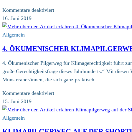
Klimapilger
auf
für
Kommentare deaktiviert
Hof
„Der
16. Juni 2019
Selhorst
Mensch
ist
Allgemein
mehr
4. ÖKUMENISCHER KLIMAPILGERWE
als
produzieren
4. Ökumenischer Pilgerweg für Klimagerechtigkeit führt z
und
große Gerechtigkeitsfrage dieses Jahrhunderts.“ Mit diesen
konsumieren“:
Münsteraner/innen, die sich ganz praktisch…
30
Klimapilger
für
Kommentare deaktiviert
starten
4.
15. Juni 2019
in
Ökumenischer
Münster
Klimapilgerweg
Allgemein
startet
KLIMAPILGERWEG AUF DER SHORTL