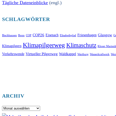
Tägliche Dateneinblicke
(engl.)
SCHLAGWÖRTER
COP26
Glasgow
Eisenach
Friesenhagen
Bischhausen
Bonn
COP
Elisabethpfad
Gr
Klimapilgerweg
Klimaschutz
Klimapilgern
Kloser Marienh
Virtueller Pilgerweg
Verkehrswende
Waldkappel
Wartburg
Wasserkraftwerk
Wer
ARCHIV
Archiv