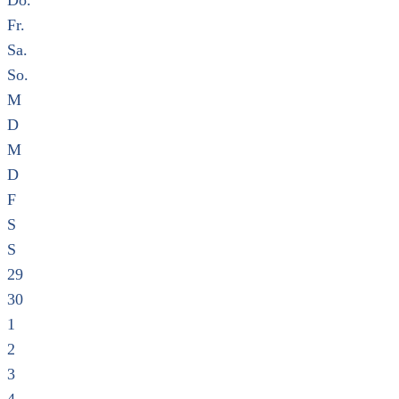
Do.
Fr.
Sa.
So.
M
D
M
D
F
S
S
29
30
1
2
3