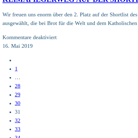
Sonntag
in
Wir freuen uns enorm über den 2. Platz auf der Shortlist de
Münster
ausgewählt, die bei Brot für die Welt und dem Katholische
für
Kommentare deaktiviert
Klimapilgerweg
16. Mai 2019
auf
Zur
der
vorherigen
1
Shortlist
Seite
…
des
28
Ökumenischen
29
Förderpreises!
30
31
32
33
34