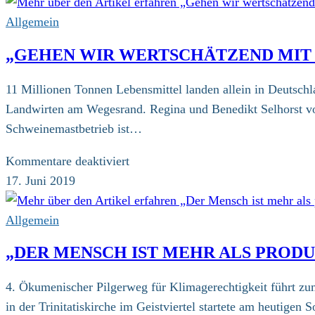
Allgemein
„GEHEN WIR WERTSCHÄTZEND MIT 
11 Millionen Tonnen Lebensmittel landen allein in Deutsch
Landwirten am Wegesrand. Regina und Benedikt Selhorst vom
Schweinemastbetrieb ist…
für
Kommentare deaktiviert
„Gehen
17. Juni 2019
wir
wertschätzend
Allgemein
mit
„DER MENSCH IST MEHR ALS PRODU
unseren
Lebensmitteln
4. Ökumenischer Pilgerweg für Klimagerechtigkeit führt z
um?“
in der Trinitatiskirche im Geistviertel startete am heutig