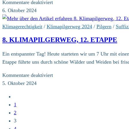
für
Kommentare deaktiviert
8.
6. Oktober 2024
Klimapilgerweg,
13.
Klimagerechtigkeit
/
Klimapilgerweg 2024
/
Pilgern
/
Suffiz
Etappe
8. KLIMAPILGERWEG, 12. ETAPPE
Ein entspannter Tag! Heute starteten wir um 7 Uhr mit ein
Etappe führte uns durch schöne Wälder und Weiden bei fri
für
Kommentare deaktiviert
8.
5. Oktober 2024
Klimapilgerweg,
Zur
12.
vorherigen
1
Etappe
Seite
2
3
4