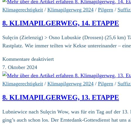
Splitter
–
Klimagerechtigkeit
/
Klimapilgerweg 2024
/
Pilgern
/
Suffiz
letzte
8. KLIMAPILGERWEG, 14. ETAPPE
Etappe
und
Sulęcin (Zielenzig) > Osno Lubuskie (Drossen) (25,6 km) T
Abschluss
Rastplatz. Wie immer teilten wir Kekse untereinander – ein
für
Kommentare deaktiviert
8.
7. Oktober 2024
Klimapilgerweg,
14.
Klimagerechtigkeit
/
Klimapilgerweg 2024
/
Pilgern
/
Suffiz
Etappe
8. KLIMAPILGERWEG, 13. ETAPPE
Lubniewice nach Sulęcin Wow, was für ein Tag auf der 13. E
ging’s auch schon los. Der Erntedank-Gottesdienst hat un