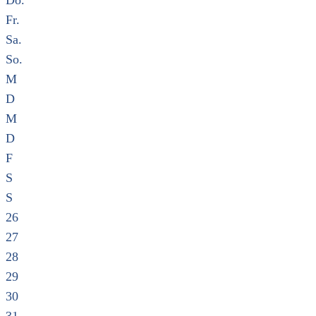
Do.
Fr.
Sa.
So.
M
D
M
D
F
S
S
26
27
28
29
30