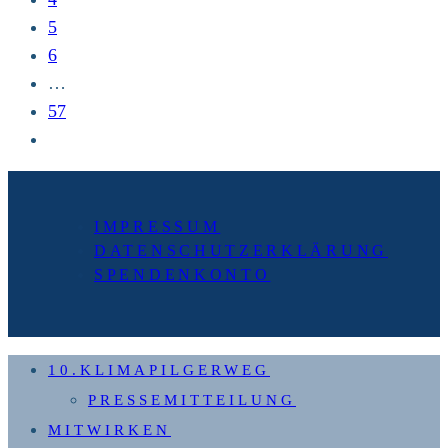
5
6
…
57
Zur
nächsten
Seite
IMPRESSUM
DATENSCHUTZERKLÄRUNG
SPENDENKONTO
10.KLIMAPILGERWEG
PRESSEMITTEILUNG
MITWIRKEN