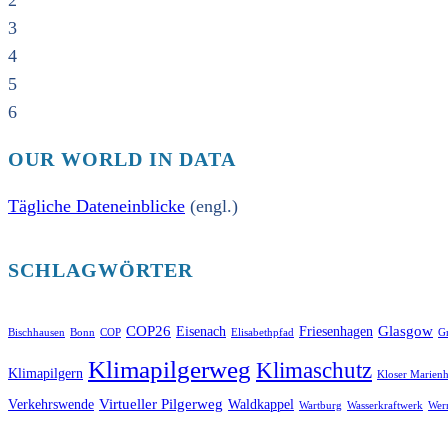
2
3
4
5
6
OUR WORLD IN DATA
Tägliche Dateneinblicke
(engl.)
SCHLAGWÖRTER
COP26
Glasgow
Eisenach
Friesenhagen
Bischhausen
Bonn
COP
Elisabethpfad
Gr
Klimapilgerweg
Klimaschutz
Klimapilgern
Kloser Marienh
Virtueller Pilgerweg
Verkehrswende
Waldkappel
Wartburg
Wasserkraftwerk
Wer