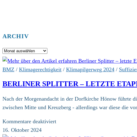
ARCHIV
Archiv
BMZ
/
Klimagerechtigkeit
/
Klimapilgerweg 2024
/
Suffizi
BERLINER SPLITTER – LETZTE ETA
Nach der Morgenandacht in der Dorfkirche Hönow führte die
zwischen Mitte und Kreuzberg - allerdings war diese die 
für
Kommentare deaktiviert
Berliner
16. Oktober 2024