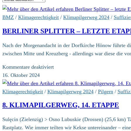
BMZ
/
Klimagerechtigkeit
/
Klimapilgerweg 2024
/
Suffizi
BERLINER SPLITTER – LETZTE ETA
Nach der Morgenandacht in der Dorfkirche Hönow führte die
zwischen Mitte und Kreuzberg - allerdings war diese die 
für
Kommentare deaktiviert
Berliner
16. Oktober 2024
Splitter
–
Klimagerechtigkeit
/
Klimapilgerweg 2024
/
Pilgern
/
Suffiz
letzte
8. KLIMAPILGERWEG, 14. ETAPPE
Etappe
und
Sulęcin (Zielenzig) > Osno Lubuskie (Drossen) (25,6 km) T
Abschluss
Rastplatz. Wie immer teilten wir Kekse untereinander – ein