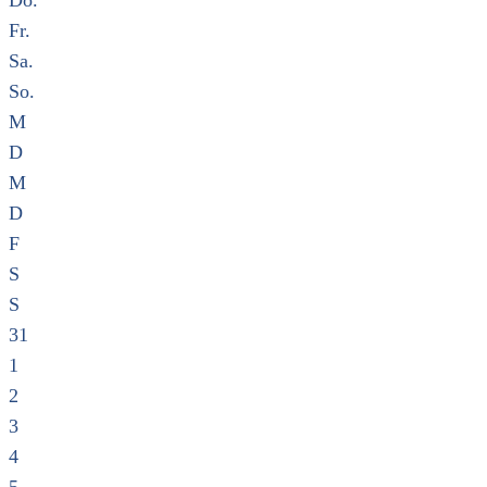
Do.
Fr.
Sa.
So.
M
D
M
D
F
S
S
31
1
2
3
4