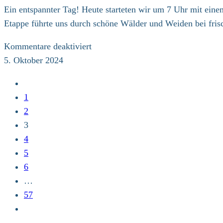
Ein entspannter Tag! Heute starteten wir um 7 Uhr mit ein
Etappe führte uns durch schöne Wälder und Weiden bei fri
für
Kommentare deaktiviert
8.
5. Oktober 2024
Klimapilgerweg,
Zur
12.
vorherigen
1
Etappe
Seite
2
3
4
5
6
…
57
Zur
nächsten