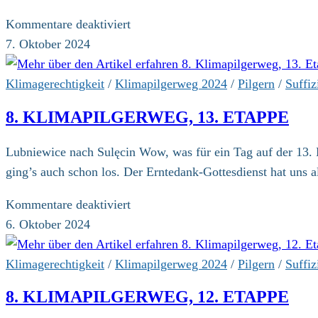
für
Kommentare deaktiviert
8.
7. Oktober 2024
Klimapilgerweg,
14.
Klimagerechtigkeit
/
Klimapilgerweg 2024
/
Pilgern
/
Suffiz
Etappe
8. KLIMAPILGERWEG, 13. ETAPPE
Lubniewice nach Sulęcin Wow, was für ein Tag auf der 13. E
ging’s auch schon los. Der Erntedank-Gottesdienst hat un
für
Kommentare deaktiviert
8.
6. Oktober 2024
Klimapilgerweg,
13.
Klimagerechtigkeit
/
Klimapilgerweg 2024
/
Pilgern
/
Suffiz
Etappe
8. KLIMAPILGERWEG, 12. ETAPPE