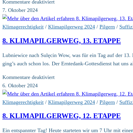
für
Kommentare deaktiviert
8.
7. Oktober 2024
Klimapilgerweg,
14.
Klimagerechtigkeit
/
Klimapilgerweg 2024
/
Pilgern
/
Suffiz
Etappe
8. KLIMAPILGERWEG, 13. ETAPPE
Lubniewice nach Sulęcin Wow, was für ein Tag auf der 13. E
ging’s auch schon los. Der Erntedank-Gottesdienst hat un
für
Kommentare deaktiviert
8.
6. Oktober 2024
Klimapilgerweg,
13.
Klimagerechtigkeit
/
Klimapilgerweg 2024
/
Pilgern
/
Suffiz
Etappe
8. KLIMAPILGERWEG, 12. ETAPPE
Ein entspannter Tag! Heute starteten wir um 7 Uhr mit ein