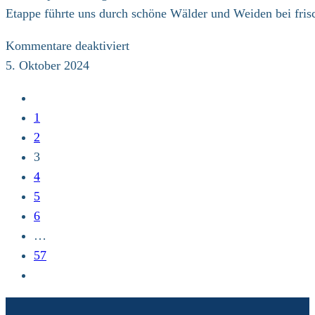
Etappe führte uns durch schöne Wälder und Weiden bei fri
für
Kommentare deaktiviert
8.
5. Oktober 2024
Klimapilgerweg,
Zur
12.
vorherigen
1
Etappe
Seite
2
3
4
5
6
…
57
Zur
nächsten
Seite