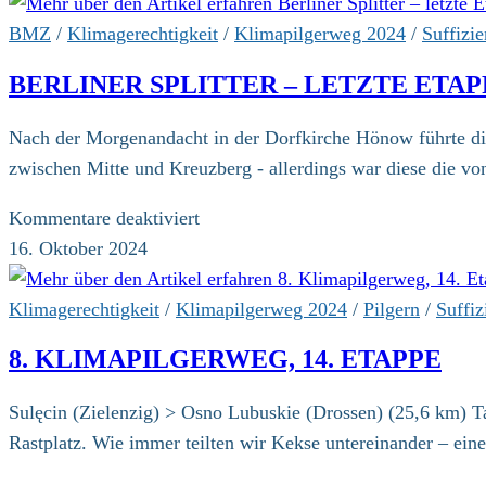
BMZ
/
Klimagerechtigkeit
/
Klimapilgerweg 2024
/
Suffizi
BERLINER SPLITTER – LETZTE ETA
Nach der Morgenandacht in der Dorfkirche Hönow führte die
zwischen Mitte und Kreuzberg - allerdings war diese die 
für
Kommentare deaktiviert
Berliner
16. Oktober 2024
Splitter
–
Klimagerechtigkeit
/
Klimapilgerweg 2024
/
Pilgern
/
Suffiz
letzte
8. KLIMAPILGERWEG, 14. ETAPPE
Etappe
und
Sulęcin (Zielenzig) > Osno Lubuskie (Drossen) (25,6 km) T
Abschluss
Rastplatz. Wie immer teilten wir Kekse untereinander – ein