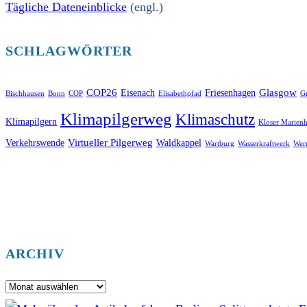
Tägliche Dateneinblicke
(engl.)
SCHLAGWÖRTER
COP26
Glasgow
Eisenach
Friesenhagen
Bischhausen
Bonn
COP
Elisabethpfad
Gr
Klimapilgerweg
Klimaschutz
Klimapilgern
Kloser Marienh
Virtueller Pilgerweg
Verkehrswende
Waldkappel
Wartburg
Wasserkraftwerk
Wer
ARCHIV
Archiv