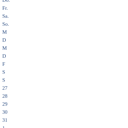
Do.
Fr.
Sa.
So.
M
D
M
D
F
S
S
27
28
29
30
31