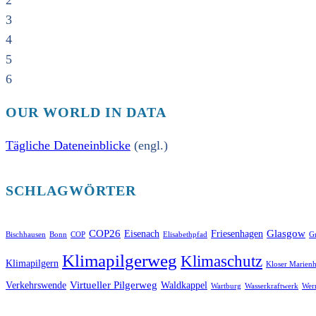
2
3
4
5
6
OUR WORLD IN DATA
Tägliche Dateneinblicke
(engl.)
SCHLAGWÖRTER
COP26
Glasgow
Eisenach
Friesenhagen
Bischhausen
Bonn
COP
Elisabethpfad
Gr
Klimapilgerweg
Klimaschutz
Klimapilgern
Kloser Marienh
Virtueller Pilgerweg
Verkehrswende
Waldkappel
Wartburg
Wasserkraftwerk
Wer