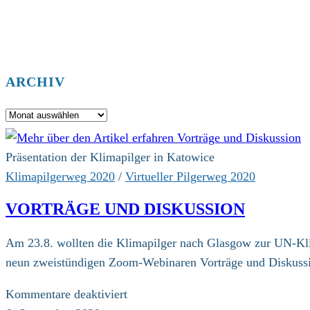
ARCHIV
Archiv
Präsentation der Klimapilger in Katowice
Klimapilgerweg 2020
/
Virtueller Pilgerweg 2020
VORTRÄGE UND DISKUSSION
Am 23.8. wollten die Klimapilger nach Glasgow zur UN-Kli
neun zweistündigen Zoom-Webinaren Vorträge und Diskussi
für
Kommentare deaktiviert