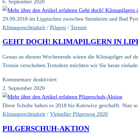
Vorträge
6. September 2020
und
Diskussion
29.09.2018 im Lippischen zwischen Steinheim und Bad Py
Klimagerechtigkeit
/
Pilgern
/
Termin
GEHT DOCH! KLIMAPILGERN IN LIP
Genau an diesem Wochenende wären die Klimapilger auf 
Termin verschoben.Trotzdem möchten wir Sie heute einlade
für
Kommentare deaktiviert
Geht
2. September 2020
doch!
Klimapilgern
Diese Schuhe haben es 2018 bis Katowice geschafft. Nun w
in
Klimagerechtigkeit
/
Virtueller Pilgerweg 2020
Lippe
PILGERSCHUH-AKTION