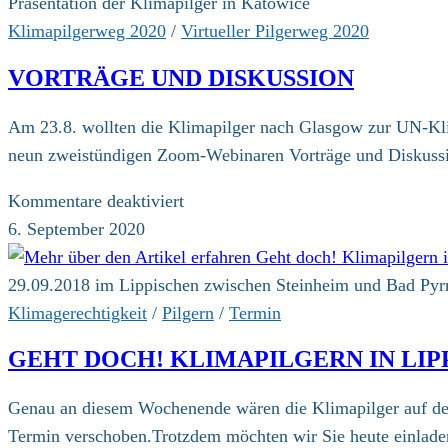
Präsentation der Klimapilger in Katowice
Klimapilgerweg 2020
/
Virtueller Pilgerweg 2020
VORTRÄGE UND DISKUSSION
Am 23.8. wollten die Klimapilger nach Glasgow zur UN-Kli
neun zweistündigen Zoom-Webinaren Vorträge und Diskussi
für
Kommentare deaktiviert
Vorträge
6. September 2020
und
Diskussion
29.09.2018 im Lippischen zwischen Steinheim und Bad Py
Klimagerechtigkeit
/
Pilgern
/
Termin
GEHT DOCH! KLIMAPILGERN IN LIP
Genau an diesem Wochenende wären die Klimapilger auf 
Termin verschoben.Trotzdem möchten wir Sie heute einlade