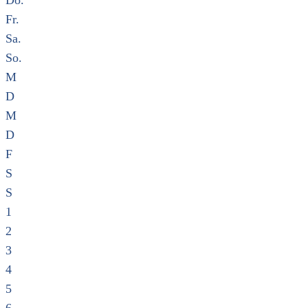
Do.
Fr.
Sa.
So.
M
D
M
D
F
S
S
1
2
3
4
5