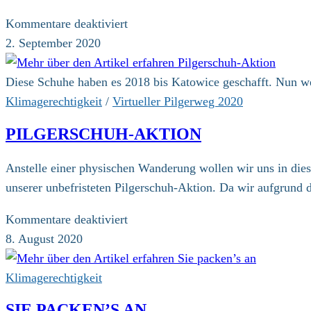
für
Kommentare deaktiviert
Geht
2. September 2020
doch!
Klimapilgern
Diese Schuhe haben es 2018 bis Katowice geschafft. Nun w
in
Klimagerechtigkeit
/
Virtueller Pilgerweg 2020
Lippe
PILGERSCHUH-AKTION
Anstelle einer physischen Wanderung wollen wir uns in dies
unserer unbefristeten Pilgerschuh-Aktion. Da wir aufgrund 
für
Kommentare deaktiviert
Pilgerschuh-
8. August 2020
Aktion
Klimagerechtigkeit
SIE PACKEN’S AN