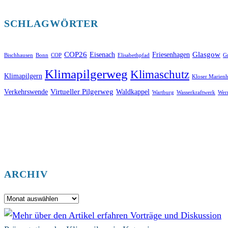
SCHLAGWÖRTER
COP26
Glasgow
Eisenach
Friesenhagen
Bischhausen
Bonn
COP
Elisabethpfad
Gr
Klimapilgerweg
Klimaschutz
Klimapilgern
Kloser Marienh
Virtueller Pilgerweg
Verkehrswende
Waldkappel
Wartburg
Wasserkraftwerk
Wer
ARCHIV
Archiv