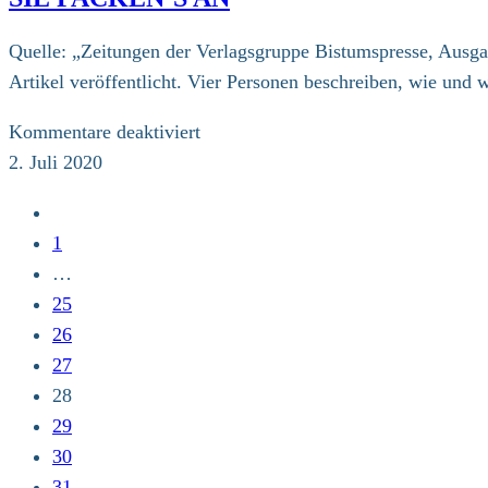
Quelle: „Zeitungen der Verlagsgruppe Bistumspresse, Ausga
Artikel veröffentlicht. Vier Personen beschreiben, wie und 
für
Kommentare deaktiviert
Sie
2. Juli 2020
packen’s
Zur
an
vorherigen
1
Seite
…
25
26
27
28
29
30
31