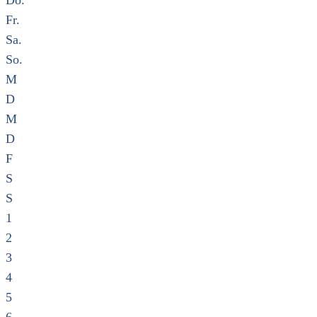
Do.
Fr.
Sa.
So.
M
D
M
D
F
S
S
1
2
3
4
5