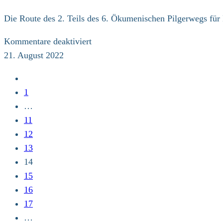
Fuß
Die Route des 2. Teils des 6. Ökumenischen Pilgerwegs für 
für
Klimagerechtigkeit
für
Kommentare deaktiviert
KPW2022
21. August 2022
Teil
Zur
2,
vorherigen
1
Route
Seite
…
veröffentlicht
11
12
13
14
15
16
17
…