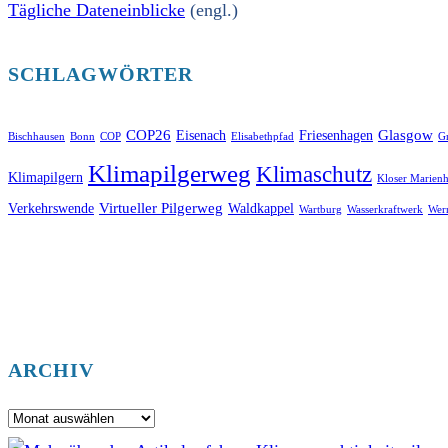
Tägliche Dateneinblicke
(engl.)
SCHLAGWÖRTER
COP26
Glasgow
Eisenach
Friesenhagen
Bischhausen
Bonn
COP
Elisabethpfad
Gr
Klimapilgerweg
Klimaschutz
Klimapilgern
Kloser Marienh
Virtueller Pilgerweg
Verkehrswende
Waldkappel
Wartburg
Wasserkraftwerk
Wer
ARCHIV
Archiv