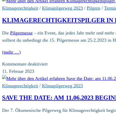
Klimagerechtigkeit
/
Klimapilgerweg 2023
/
Pilgern
/
Termi
KLIMAGERECHTIGKEITSPILGER IN 
Die
Pilgermesse
– ein Event, das jedes Jahr mehr und mehr a
solltest du unbedingt die 15. Pilgermesse am 25.2.2023 in H
(mehr …)
für
Kommentare deaktiviert
Klimagerechtigkeitspilger
11. Februar 2023
in
Hamburg
Klimagerechtigkeit
/
Klimapilgerweg 2023
mit
SAVE THE DATE: AM 11.06.2023 BEG
Messestand
und
Der 7. Ökumenische Pilgerweg für Klimagerechtigkeit begi
Vortrag