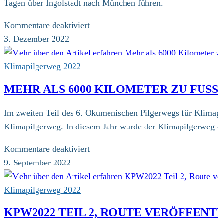
Tagen über Ingolstadt nach München führen.
auf
der
für
Kommentare deaktiviert
15.
Save
3. Dezember 2022
Pilgermesse
the
Date:
Klimapilgerweg 2022
am
MEHR ALS 6000 KILOMETER ZU FUS
11.06.2023
beginnt
Im zweiten Teil des 6. Ökumenischen Pilgerwegs für Klimag
der
Klimapilgerweg. In diesem Jahr wurde der Klimapilgerweg e
7.
Klimapilgerweg
für
Kommentare deaktiviert
Mehr
9. September 2022
als
6000
Klimapilgerweg 2022
Kilometer
KPW2022 TEIL 2, ROUTE VERÖFFEN
zu