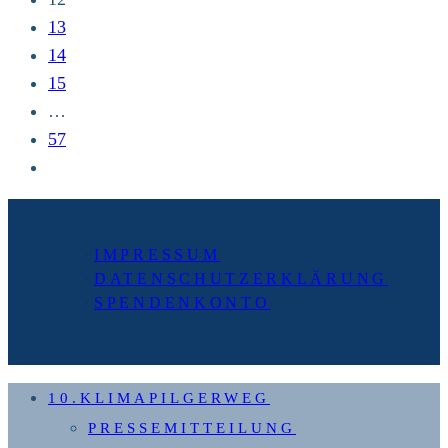
13
14
15
…
57
Zur
nächsten
Seite
IMPRESSUM
DATENSCHUTZERKLÄRUNG
SPENDENKONTO
10.KLIMAPILGERWEG
PRESSEMITTEILUNG