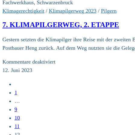
3.
Fachwerkhaus, Schwarzenbruck
Etappe
Klimagerechtigkeit
/
Klimapilgerweg 2023
/
Pilgern
7. KLIMAPILGERWEG, 2. ETAPPE
Gestern setzten die Klimapilger ihre Reise mit der zweiten
Postbauer Heng zurück. Auf dem Weg nutzten sie die Geleg
für
Kommentare deaktiviert
7.
12. Juni 2023
Klimapilgerweg,
Zur
2.
vorherigen
1
Etappe
Seite
…
9
10
11
12