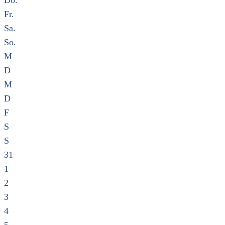
Do.
Fr.
Sa.
So.
M
D
M
D
F
S
S
31
1
2
3
4