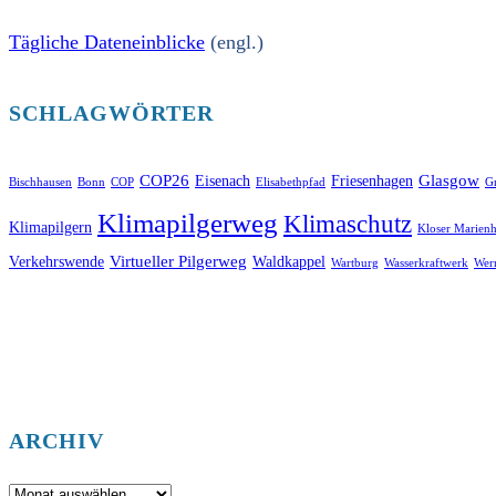
Tägliche Dateneinblicke
(engl.)
SCHLAGWÖRTER
COP26
Glasgow
Eisenach
Friesenhagen
Bischhausen
Bonn
COP
Elisabethpfad
Gr
Klimapilgerweg
Klimaschutz
Klimapilgern
Kloser Marienh
Virtueller Pilgerweg
Verkehrswende
Waldkappel
Wartburg
Wasserkraftwerk
Wer
ARCHIV
Archiv