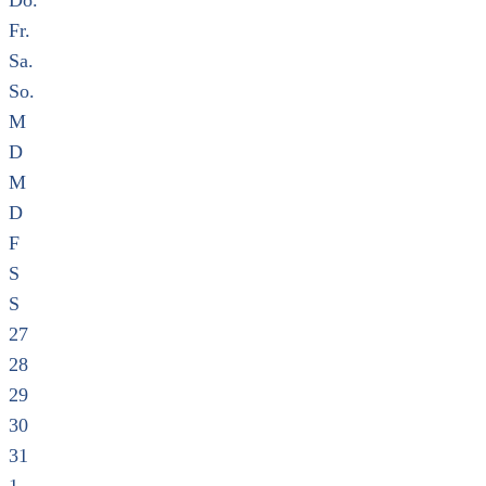
Do.
Fr.
Sa.
So.
M
D
M
D
F
S
S
27
28
29
30
31