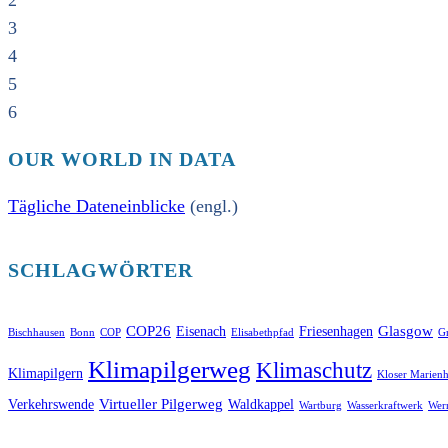
2
3
4
5
6
OUR WORLD IN DATA
Tägliche Dateneinblicke
(engl.)
SCHLAGWÖRTER
COP26
Glasgow
Eisenach
Friesenhagen
Bischhausen
Bonn
COP
Elisabethpfad
Gr
Klimapilgerweg
Klimaschutz
Klimapilgern
Kloser Marienh
Virtueller Pilgerweg
Verkehrswende
Waldkappel
Wartburg
Wasserkraftwerk
Wer