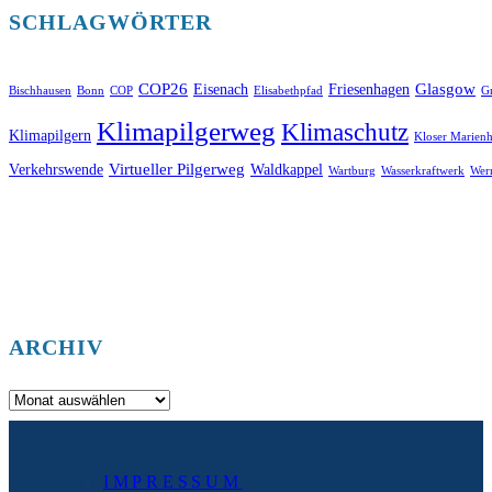
SCHLAGWÖRTER
COP26
Glasgow
Eisenach
Friesenhagen
Bischhausen
Bonn
COP
Elisabethpfad
Gr
Klimapilgerweg
Klimaschutz
Klimapilgern
Kloser Marienh
Virtueller Pilgerweg
Verkehrswende
Waldkappel
Wartburg
Wasserkraftwerk
Wer
ARCHIV
Archiv
IMPRESSUM