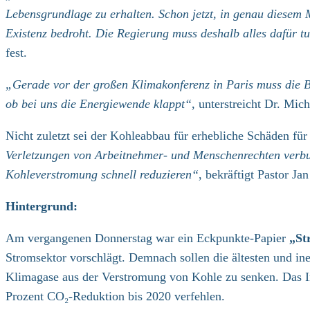
Lebensgrundlage zu erhalten. Schon jetzt, in genau diesem
Existenz bedroht. Die Regierung muss deshalb alles dafür 
fest.
„Gerade vor der großen Klimakonferenz in Paris muss die B
ob bei uns die Energiewende klappt“
, unterstreicht Dr. Mic
Nicht zuletzt sei der Kohleabbau für erhebliche Schäden fü
Verletzungen von Arbeitnehmer- und Menschenrechten verbun
Kohleverstromung schnell reduzieren“
, bekräftigt Pastor J
Hintergrund:
Am vergangenen Donnerstag war ein Eckpunkte-Papier
„St
Stromsektor vorschlägt. Demnach sollen die ältesten und ine
Klimagase aus der Verstromung von Kohle zu senken. Das I
Prozent CO₂-Reduktion bis 2020 verfehlen.