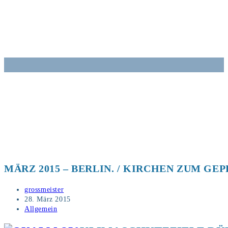
Zum
Inhalt
springen
MÄRZ 2015 – BERLIN. / KIRCHEN ZUM G
Beitrags-
grossmeister
Autor:
Beitrag
28. März 2015
veröffentlicht:
Beitrags-
Allgemein
Kategorie: