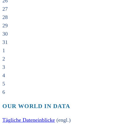
26
27
28
29
30
31
1
2
3
4
5
6
OUR WORLD IN DATA
Tägliche Dateneinblicke
(engl.)