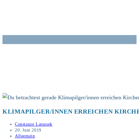
Zum
Inhalt
springen
KLIMAPILGER/INNEN ERREICHEN KIRCH
Beitrags-
Constanze Latussek
Autor:
Beitrag
20. Juni 2019
veröffentlicht:
Beitrags-
Allgemein