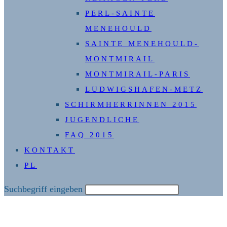
PERL-SAINTE
MENEHOULD
SAINTE MENEHOULD-
MONTMIRAIL
MONTMIRAIL-PARIS
LUDWIGSHAFEN-METZ
SCHIRMHERRINNEN 2015
JUGENDLICHE
FAQ 2015
KONTAKT
PL
Diese
Suchbegriff eingeben
Website
durchsuchen