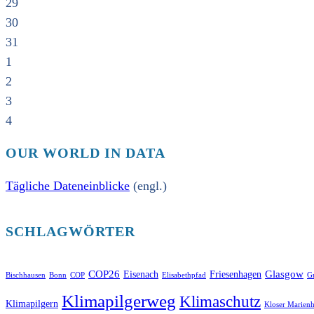
29
30
31
1
2
3
4
OUR WORLD IN DATA
Tägliche Dateneinblicke
(engl.)
SCHLAGWÖRTER
COP26
Glasgow
Eisenach
Friesenhagen
Bischhausen
Bonn
COP
Elisabethpfad
Gr
Klimapilgerweg
Klimaschutz
Klimapilgern
Kloser Marienh