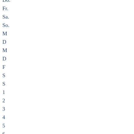
Do.
Fr.
Sa.
So.
M
D
M
D
F
S
S
1
2
3
4
5