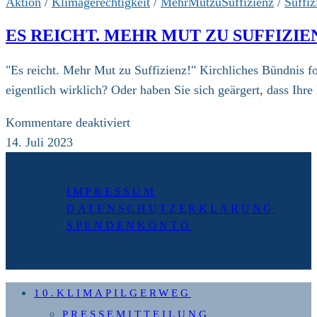
Aktion
/
Klimagerechtigkeit
/
MehrMutzuSuffizienz
/
Suffiz
ES REICHT. MEHR MUT ZU SUFFIZIE
"Es reicht. Mehr Mut zu Suffizienz!" Kirchliches Bündnis fo
eigentlich wirklich? Oder haben Sie sich geärgert, dass Ihr
für
Kommentare deaktiviert
Es
14. Juli 2023
reicht.
Mehr
IMPRESSUM
Mut
DATENSCHUTZERKLÄRUNG
zu
SPENDENKONTO
Suffizienz
10.KLIMAPILGERWEG
PRESSEMITTEILUNG