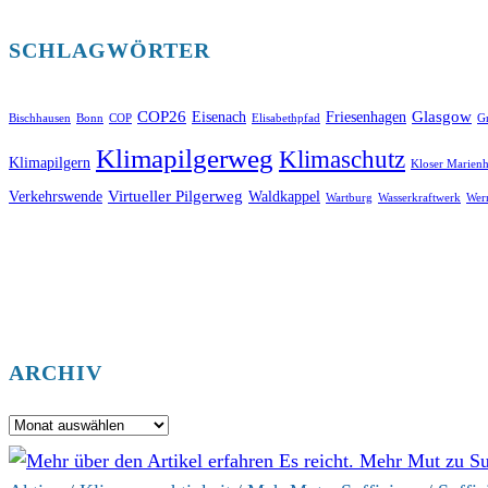
SCHLAGWÖRTER
COP26
Glasgow
Eisenach
Friesenhagen
Bischhausen
Bonn
COP
Elisabethpfad
Gr
Klimapilgerweg
Klimaschutz
Klimapilgern
Kloser Marienh
Virtueller Pilgerweg
Verkehrswende
Waldkappel
Wartburg
Wasserkraftwerk
Wer
ARCHIV
Archiv