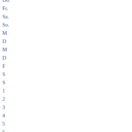
Do.
Fr.
Sa.
So.
M
D
M
D
F
S
S
1
2
3
4
5