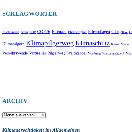
SCHLAGWÖRTER
COP26
Glasgow
Eisenach
Friesenhagen
Bischhausen
Bonn
COP
Elisabethpfad
Gr
Klimapilgerweg
Klimaschutz
Klimapilgern
Kloser Marienh
Virtueller Pilgerweg
Verkehrswende
Waldkappel
Wartburg
Wasserkraftwerk
Wer
ARCHIV
Archiv
Klimagerechtigkeit im Allgemeinen