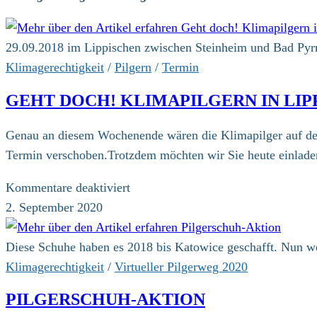
29.09.2018 im Lippischen zwischen Steinheim und Bad Py
Klimagerechtigkeit
/
Pilgern
/
Termin
GEHT DOCH! KLIMAPILGERN IN LIP
Genau an diesem Wochenende wären die Klimapilger auf 
Termin verschoben.Trotzdem möchten wir Sie heute einlade
für
Kommentare deaktiviert
Geht
2. September 2020
doch!
Klimapilgern
Diese Schuhe haben es 2018 bis Katowice geschafft. Nun w
in
Klimagerechtigkeit
/
Virtueller Pilgerweg 2020
Lippe
PILGERSCHUH-AKTION