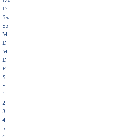
Do.
Fr.
Sa.
So.
M
D
M
D
F
S
S
1
2
3
4
5