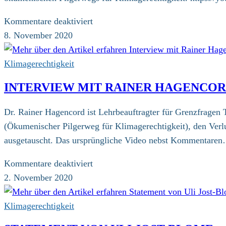
für
Kommentare deaktiviert
Interview
8. November 2020
mit
Wolfgang
Klimagerechtigkeit
Löbnitz
INTERVIEW MIT RAINER HAGENCO
Dr. Rainer Hagencord ist Lehrbeauftragter für Grenzfragen 
(Ökumenischer Pilgerweg für Klimagerechtigkeit), den Verl
ausgetauscht. Das ursprüngliche Video nebst Kommentare
für
Kommentare deaktiviert
Interview
2. November 2020
mit
Rainer
Klimagerechtigkeit
Hagencord