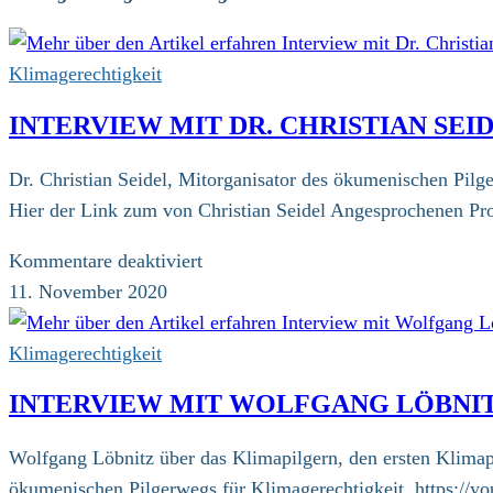
Klimagerechtigkeit
INTERVIEW MIT DR. CHRISTIAN SEI
Dr. Christian Seidel, Mitorganisator des ökumenischen Pil
Hier der Link zum von Christian Seidel Angesprochenen P
für
Kommentare deaktiviert
Interview
11. November 2020
mit
Dr.
Klimagerechtigkeit
Christian
INTERVIEW MIT WOLFGANG LÖBNI
Seidel
Wolfgang Löbnitz über das Klimapilgern, den ersten Klimap
ökumenischen Pilgerwegs für Klimagerechtigkeit. https://