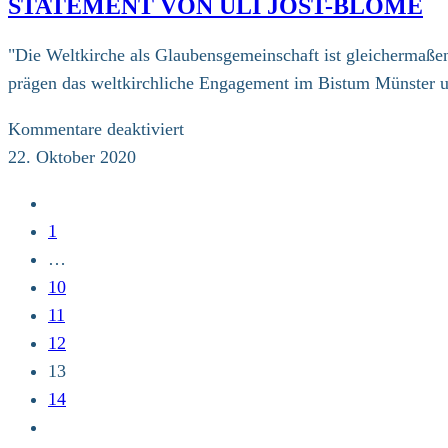
STATEMENT VON ULI JOST-BLOME
"Die Weltkirche als Glaubensgemeinschaft ist gleichermaße
prägen das weltkirchliche Engagement im Bistum Münster und
für
Kommentare deaktiviert
Statement
22. Oktober 2020
von
Zur
Uli
vorherigen
1
Jost-
Seite
…
Blome
10
11
12
13
14
Zur