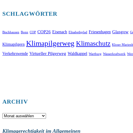
SCHLAGWÖRTER
COP26
Glasgow
Eisenach
Friesenhagen
Bischhausen
Bonn
COP
Elisabethpfad
Gr
Klimapilgerweg
Klimaschutz
Klimapilgern
Kloser Marienh
Virtueller Pilgerweg
Verkehrswende
Waldkappel
Wartburg
Wasserkraftwerk
Wer
ARCHIV
Archiv
Klimagerechtigkeit im Allgemeinen