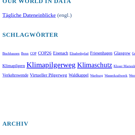
OUR WORLD IN DATA
Tägliche Dateneinblicke
(engl.)
SCHLAGWÖRTER
COP26
Glasgow
Eisenach
Friesenhagen
Bischhausen
Bonn
COP
Elisabethpfad
Gr
Klimapilgerweg
Klimaschutz
Klimapilgern
Kloser Marienh
Virtueller Pilgerweg
Verkehrswende
Waldkappel
Wartburg
Wasserkraftwerk
Wer
ARCHIV