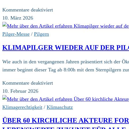
für
Kommentare deaktiviert
Anmeldung
10. März 2026
zum
10.
Pilger-Messe
/
Pilgern
Klimapilgerweg
KLIMAPILGER WIEDER AUF DER PI
geöffnet
Wie auch in den vergangenen Jahren präsentiert sich der Ö
immer beginnt dieser Tag ab 8:00h mit dem Sternpilgern zum
für
Kommentare deaktiviert
Klimapilger
10. Februar 2026
wieder
auf
Klimagerechtigkeit
/
Klimaschutz
der
ÜBER 60 KIRCHLICHE AKTEURE FO
Pilger-