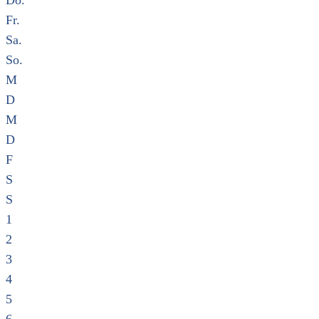
Do.
Fr.
Sa.
So.
M
D
M
D
F
S
S
1
2
3
4
5