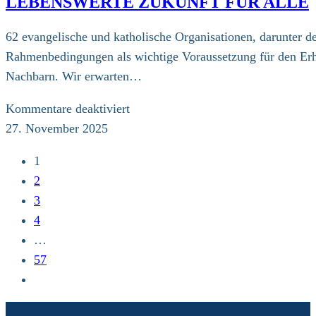
LEBENSWERTE ZUKUNFT FÜR ALLE
Messe
in
62 evangelische und katholische Organisationen, darunter d
Hamburg
Rahmenbedingungen als wichtige Voraussetzung für den Erhal
Nachbarn. Wir erwarten…
für
Kommentare deaktiviert
Über
27. November 2025
60
1
kirchliche
2
Akteure
3
fordern
4
ein
…
wirksames
57
Klimaschutzprogramm
Zur
–
nächsten
für