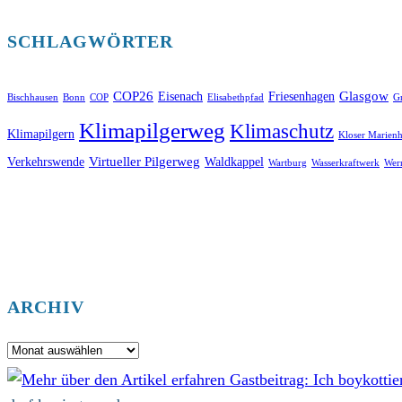
SCHLAGWÖRTER
COP26
Glasgow
Eisenach
Friesenhagen
Bischhausen
Bonn
COP
Elisabethpfad
Gr
Klimapilgerweg
Klimaschutz
Klimapilgern
Kloser Marienh
Virtueller Pilgerweg
Verkehrswende
Waldkappel
Wartburg
Wasserkraftwerk
Wer
ARCHIV
Archiv