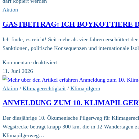
darf kopiert werden
Aktion
GASTBEITRAG: ICH BOYKOTTIERE DI
Ich finde, es reicht! Seit mehr als vier Jahren erschüttert 
Sanktionen, politische Konsequenzen und internationale Is
für
Kommentare deaktiviert
Gastbeitrag:
11. Juni 2026
Ich
boykottiere
Aktion
/
Klimagerechtigkeit
/
Klimapilgern
die
ANMELDUNG ZUM 10. KLIMAPILGE
Fußball-
WM
Der diesjährige 10. Ökumenische Pilgerweg für Klimagerech
2026
Wegstrecke beträgt knapp 300 km, die in 12 Wandertagen z
Klimapilgerweg…