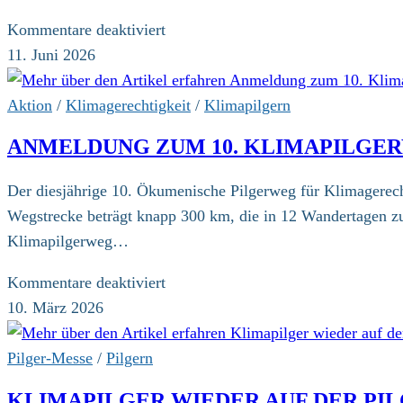
für
Kommentare deaktiviert
Gastbeitrag:
11. Juni 2026
Ich
boykottiere
Aktion
/
Klimagerechtigkeit
/
Klimapilgern
die
ANMELDUNG ZUM 10. KLIMAPILGE
Fußball-
WM
Der diesjährige 10. Ökumenische Pilgerweg für Klimagerech
2026
Wegstrecke beträgt knapp 300 km, die in 12 Wandertagen z
Klimapilgerweg…
für
Kommentare deaktiviert
Anmeldung
10. März 2026
zum
10.
Pilger-Messe
/
Pilgern
Klimapilgerweg
KLIMAPILGER WIEDER AUF DER PI