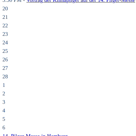
3:30 PM -
Vortrag der Klimapilger auf der 14. Pilger-Messe
20
21
22
23
24
25
26
27
28
1
2
3
4
5
6