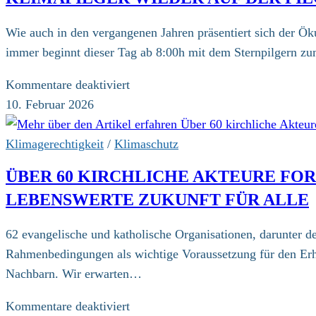
geöffnet
Wie auch in den vergangenen Jahren präsentiert sich der Ö
immer beginnt dieser Tag ab 8:00h mit dem Sternpilgern zum
für
Kommentare deaktiviert
Klimapilger
10. Februar 2026
wieder
auf
Klimagerechtigkeit
/
Klimaschutz
der
ÜBER 60 KIRCHLICHE AKTEURE FO
Pilger-
LEBENSWERTE ZUKUNFT FÜR ALLE
Messe
in
62 evangelische und katholische Organisationen, darunter d
Hamburg
Rahmenbedingungen als wichtige Voraussetzung für den Erhal
Nachbarn. Wir erwarten…
für
Kommentare deaktiviert