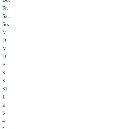
Do.
Fr.
Sa.
So.
M
D
M
D
F
S
S
31
1
2
3
4