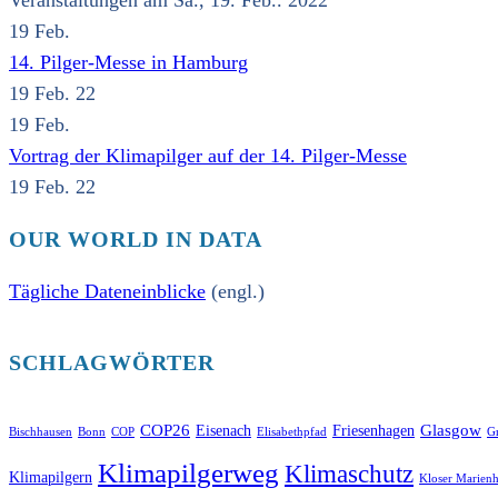
Veranstaltungen am Sa., 19. Feb.. 2022
19
Feb.
14. Pilger-Messe in Hamburg
19 Feb. 22
19
Feb.
Vortrag der Klimapilger auf der 14. Pilger-Messe
19 Feb. 22
OUR WORLD IN DATA
Tägliche Dateneinblicke
(engl.)
SCHLAGWÖRTER
COP26
Glasgow
Eisenach
Friesenhagen
Bischhausen
Bonn
COP
Elisabethpfad
Gr
Klimapilgerweg
Klimaschutz
Klimapilgern
Kloser Marienh