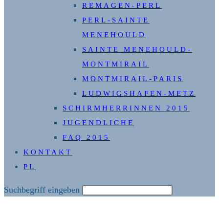
REMAGEN-PERL
PERL-SAINTE
MENEHOULD
SAINTE MENEHOULD-
MONTMIRAIL
MONTMIRAIL-PARIS
LUDWIGSHAFEN-METZ
SCHIRMHERRINNEN 2015
JUGENDLICHE
FAQ 2015
KONTAKT
PL
Diese
Suchbegriff eingeben
Website
durchsuchen