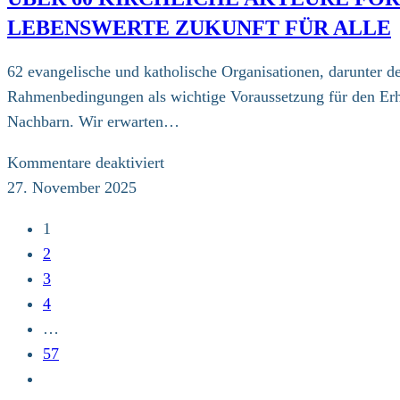
Pilger-
LEBENSWERTE ZUKUNFT FÜR ALLE
Messe
in
62 evangelische und katholische Organisationen, darunter d
Hamburg
Rahmenbedingungen als wichtige Voraussetzung für den Erhal
Nachbarn. Wir erwarten…
für
Kommentare deaktiviert
Über
27. November 2025
60
1
kirchliche
2
Akteure
3
fordern
4
ein
…
wirksames
57
Klimaschutzprogramm
Zur
–