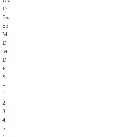
Do.
Fr.
Sa.
So.
M
D
M
D
F
S
S
1
2
3
4
5