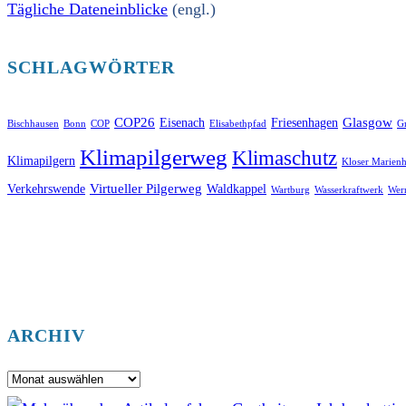
Tägliche Dateneinblicke
(engl.)
SCHLAGWÖRTER
COP26
Glasgow
Eisenach
Friesenhagen
Bischhausen
Bonn
COP
Elisabethpfad
Gr
Klimapilgerweg
Klimaschutz
Klimapilgern
Kloser Marienh
Virtueller Pilgerweg
Verkehrswende
Waldkappel
Wartburg
Wasserkraftwerk
Wer
ARCHIV
Archiv