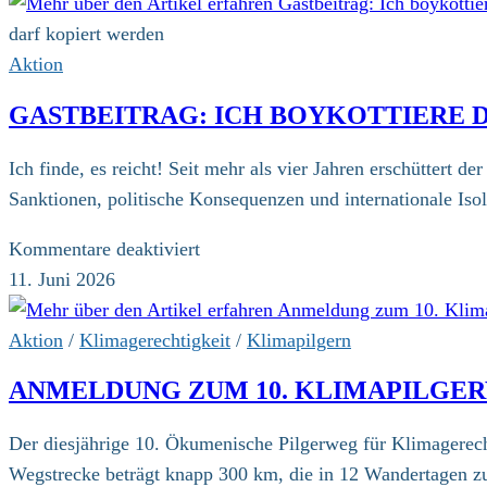
darf kopiert werden
Aktion
GASTBEITRAG: ICH BOYKOTTIERE DI
Ich finde, es reicht! Seit mehr als vier Jahren erschüttert 
Sanktionen, politische Konsequenzen und internationale Is
für
Kommentare deaktiviert
Gastbeitrag:
11. Juni 2026
Ich
boykottiere
Aktion
/
Klimagerechtigkeit
/
Klimapilgern
die
ANMELDUNG ZUM 10. KLIMAPILGE
Fußball-
WM
Der diesjährige 10. Ökumenische Pilgerweg für Klimagerech
2026
Wegstrecke beträgt knapp 300 km, die in 12 Wandertagen z