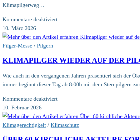
Klimapilgerweg…
für
Kommentare deaktiviert
Anmeldung
10. März 2026
zum
10.
Pilger-Messe
/
Pilgern
Klimapilgerweg
KLIMAPILGER WIEDER AUF DER PI
geöffnet
Wie auch in den vergangenen Jahren präsentiert sich der Ö
immer beginnt dieser Tag ab 8:00h mit dem Sternpilgern zum
für
Kommentare deaktiviert
Klimapilger
10. Februar 2026
wieder
auf
Klimagerechtigkeit
/
Klimaschutz
der
ÜBER 60 KIRCHLICHE AKTEURE FO