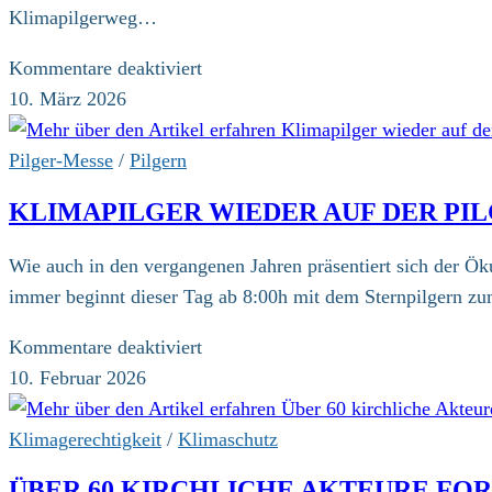
Klimapilgerweg…
für
Kommentare deaktiviert
Anmeldung
10. März 2026
zum
10.
Pilger-Messe
/
Pilgern
Klimapilgerweg
KLIMAPILGER WIEDER AUF DER PI
geöffnet
Wie auch in den vergangenen Jahren präsentiert sich der Ö
immer beginnt dieser Tag ab 8:00h mit dem Sternpilgern zum
für
Kommentare deaktiviert
Klimapilger
10. Februar 2026
wieder
auf
Klimagerechtigkeit
/
Klimaschutz
der
ÜBER 60 KIRCHLICHE AKTEURE FO