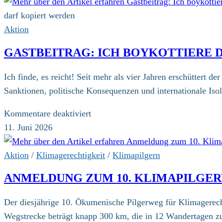
darf kopiert werden
Aktion
GASTBEITRAG: ICH BOYKOTTIERE DI
Ich finde, es reicht! Seit mehr als vier Jahren erschüttert 
Sanktionen, politische Konsequenzen und internationale Is
für
Kommentare deaktiviert
Gastbeitrag:
11. Juni 2026
Ich
boykottiere
Aktion
/
Klimagerechtigkeit
/
Klimapilgern
die
ANMELDUNG ZUM 10. KLIMAPILGE
Fußball-
WM
Der diesjährige 10. Ökumenische Pilgerweg für Klimagerech
2026
Wegstrecke beträgt knapp 300 km, die in 12 Wandertagen z