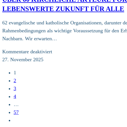
Pilger-
LEBENSWERTE ZUKUNFT FÜR ALLE
Messe
in
62 evangelische und katholische Organisationen, darunter d
Hamburg
Rahmenbedingungen als wichtige Voraussetzung für den Erhal
Nachbarn. Wir erwarten…
für
Kommentare deaktiviert
Über
27. November 2025
60
1
kirchliche
2
Akteure
3
fordern
4
ein
…
wirksames
57
Klimaschutzprogramm
Zur
–