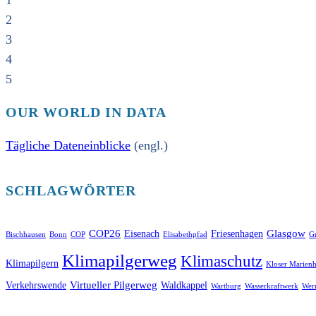
1
2
3
4
5
OUR WORLD IN DATA
Tägliche Dateneinblicke
(engl.)
SCHLAGWÖRTER
COP26
Glasgow
Eisenach
Friesenhagen
Bischhausen
Bonn
COP
Elisabethpfad
Gr
Klimapilgerweg
Klimaschutz
Klimapilgern
Kloser Marienh
Virtueller Pilgerweg
Verkehrswende
Waldkappel
Wartburg
Wasserkraftwerk
Wer