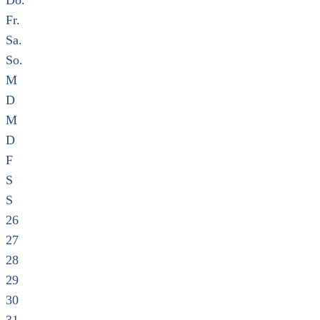
Do.
Fr.
Sa.
So.
M
D
M
D
F
S
S
26
27
28
29
30