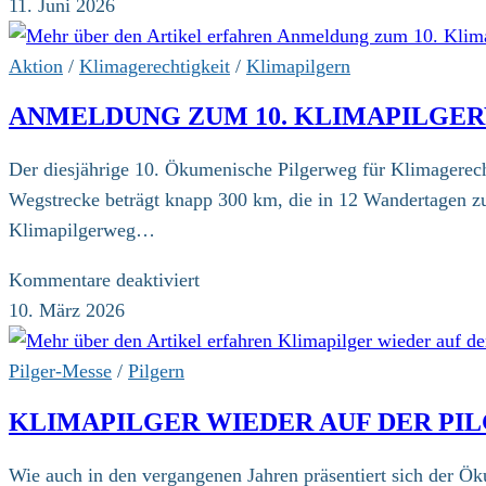
Gastbeitrag:
11. Juni 2026
Ich
boykottiere
Aktion
/
Klimagerechtigkeit
/
Klimapilgern
die
ANMELDUNG ZUM 10. KLIMAPILGE
Fußball-
WM
Der diesjährige 10. Ökumenische Pilgerweg für Klimagerech
2026
Wegstrecke beträgt knapp 300 km, die in 12 Wandertagen z
Klimapilgerweg…
für
Kommentare deaktiviert
Anmeldung
10. März 2026
zum
10.
Pilger-Messe
/
Pilgern
Klimapilgerweg
KLIMAPILGER WIEDER AUF DER PI
geöffnet
Wie auch in den vergangenen Jahren präsentiert sich der Ö