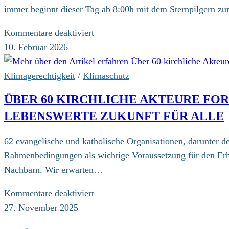
immer beginnt dieser Tag ab 8:00h mit dem Sternpilgern zum
für
Kommentare deaktiviert
Klimapilger
10. Februar 2026
wieder
auf
Klimagerechtigkeit
/
Klimaschutz
der
ÜBER 60 KIRCHLICHE AKTEURE FO
Pilger-
LEBENSWERTE ZUKUNFT FÜR ALLE
Messe
in
62 evangelische und katholische Organisationen, darunter d
Hamburg
Rahmenbedingungen als wichtige Voraussetzung für den Erhal
Nachbarn. Wir erwarten…
für
Kommentare deaktiviert
Über
27. November 2025
60