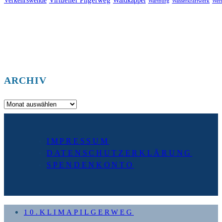
Verkehrswende
Waldkappel
Wartburg
Wasserkraftwerk
Wer
ARCHIV
Archiv
IMPRESSUM
DATENSCHUTZERKLÄRUNG
SPENDENKONTO
10.KLIMAPILGERWEG