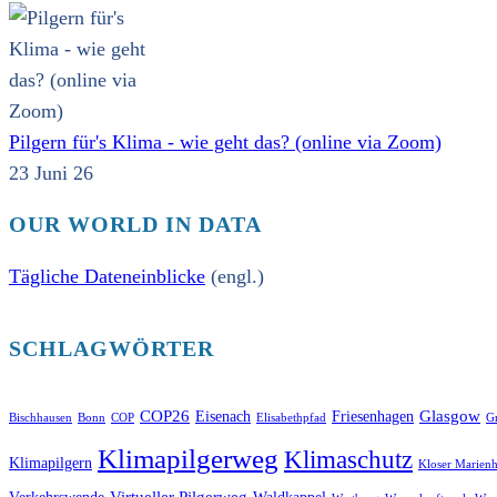
Pilgern für's Klima - wie geht das? (online via Zoom)
23 Juni 26
OUR WORLD IN DATA
Tägliche Dateneinblicke
(engl.)
SCHLAGWÖRTER
COP26
Glasgow
Eisenach
Friesenhagen
Bischhausen
Bonn
COP
Elisabethpfad
Gr
Klimapilgerweg
Klimaschutz
Klimapilgern
Kloser Marienh
Virtueller Pilgerweg