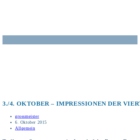
Zum
Inhalt
springen
3./4. OKTOBER – IMPRESSIONEN DER VIE
Beitrags-
grossmeister
Autor:
Beitrag
6. Oktober 2015
veröffentlicht:
Beitrags-
Allgemein
Kategorie: