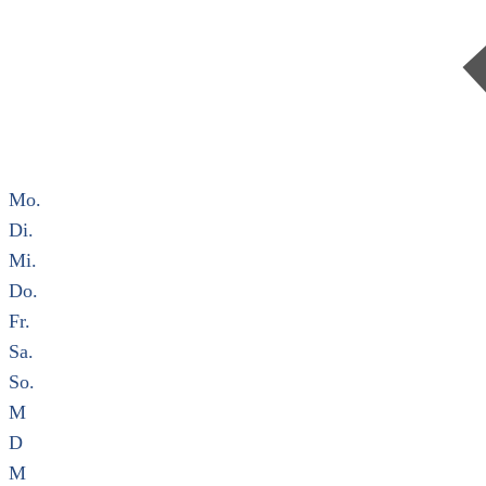
Mo.
Di.
Mi.
Do.
Fr.
Sa.
So.
M
D
M