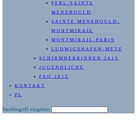
PERL-SAINTE
MENEHOULD
SAINTE MENEHOULD-
MONTMIRAIL
MONTMIRAIL-PARIS
LUDWIGSHAFEN-METZ
SCHIRMHERRINNEN 2015
JUGENDLICHE
FAQ 2015
KONTAKT
PL
Diese
Suchbegriff eingeben
Website
durchsuchen