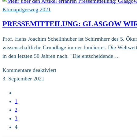
Klimapilgerweg 2021
PRESSEMITTEILUNG: GLASGOW WI
Prof. Hans Joachim Schellnhuber ist Schirmherr des 5. Ökum
wissenschaftliche Grundlage immer fundierter. Die Weltwe
in den letzten 50 Jahren nach. "Die entscheidende…
für
Kommentare deaktiviert
Pressemitteilung:
3. September 2021
Glasgow
Zur
wird
vorherigen
1
wegweisend
Seite
2
sein
3
4