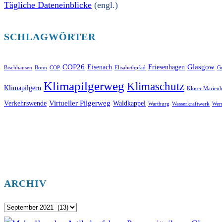
Tägliche Dateneinblicke
(engl.)
SCHLAGWÖRTER
COP26
Glasgow
Eisenach
Friesenhagen
Bischhausen
Bonn
COP
Elisabethpfad
Gr
Klimapilgerweg
Klimaschutz
Klimapilgern
Kloser Marienh
Virtueller Pilgerweg
Verkehrswende
Waldkappel
Wartburg
Wasserkraftwerk
Wer
ARCHIV
Archiv