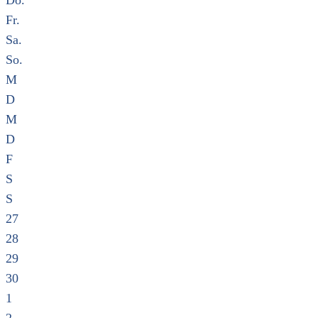
Do.
Fr.
Sa.
So.
M
D
M
D
F
S
S
27
28
29
30
1