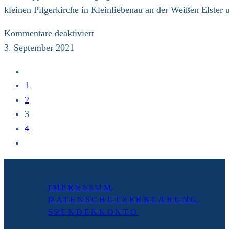
kleinen Pilgerkirche in Kleinliebenau an der Weißen Elste
für
Kommentare deaktiviert
Tagebucheintrag
3. September 2021
aus
Zur
Halle
vorherigen
1
Seite
2
3
4
Zur
nächsten
Seite
IMPRESSUM
DATENSCHUTZERKLÄRUNG
SPENDENKONTO