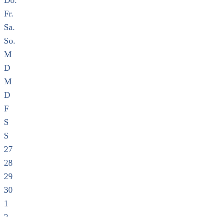
Do.
Fr.
Sa.
So.
M
D
M
D
F
S
S
27
28
29
30
1