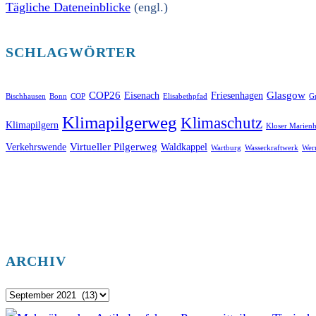
Tägliche Dateneinblicke
(engl.)
SCHLAGWÖRTER
COP26
Glasgow
Eisenach
Friesenhagen
Bischhausen
Bonn
COP
Elisabethpfad
Gr
Klimapilgerweg
Klimaschutz
Klimapilgern
Kloser Marienh
Virtueller Pilgerweg
Verkehrswende
Waldkappel
Wartburg
Wasserkraftwerk
Wer
ARCHIV
Archiv