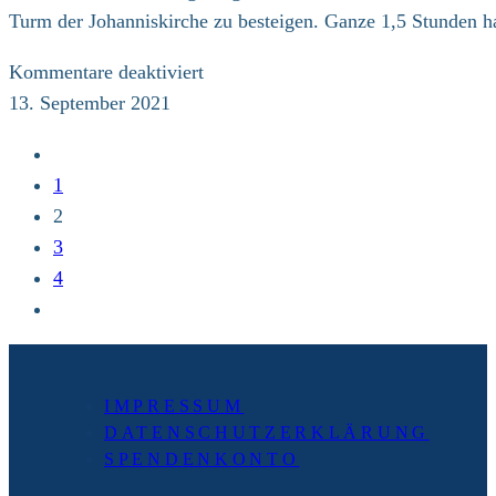
Turm der Johanniskirche zu besteigen. Ganze 1,5 Stunden 
für
Kommentare deaktiviert
Tagebucheintrag
13. September 2021
zum
Zur
Aktionstag
vorherigen
1
in
Seite
2
Göttingen
3
4
Zur
nächsten
Seite
IMPRESSUM
DATENSCHUTZERKLÄRUNG
SPENDENKONTO