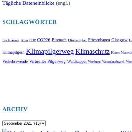
Tägliche Dateneinblicke
(engl.)
SCHLAGWÖRTER
COP26
Glasgow
Eisenach
Friesenhagen
Bischhausen
Bonn
COP
Elisabethpfad
Gr
Klimapilgerweg
Klimaschutz
Klimapilgern
Kloser Marienh
Virtueller Pilgerweg
Verkehrswende
Waldkappel
Wartburg
Wasserkraftwerk
Wer
ARCHIV
Archiv