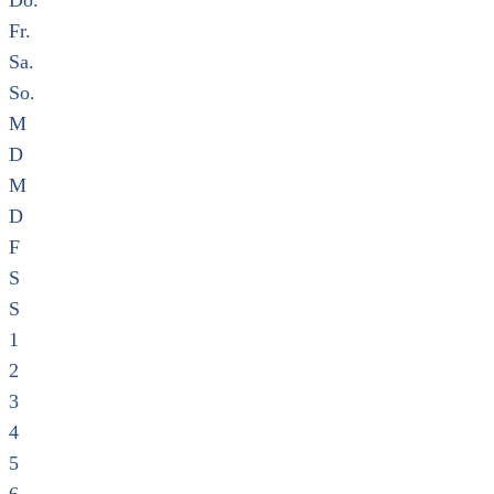
Do.
Fr.
Sa.
So.
M
D
M
D
F
S
S
1
2
3
4
5