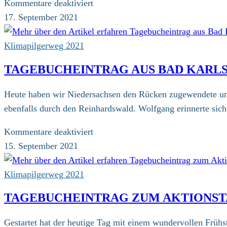
für
Kommentare deaktiviert
Tagebucheintrag
17. September 2021
aus
Vinsebeck
Klimapilgerweg 2021
TAGEBUCHEINTRAG AUS BAD KARL
Heute haben wir Niedersachsen den Rücken zugewendete und 
ebenfalls durch den Reinhardswald. Wolfgang erinnerte sich
für
Kommentare deaktiviert
Tagebucheintrag
15. September 2021
aus
Bad
Klimapilgerweg 2021
Karlshafen
TAGEBUCHEINTRAG ZUM AKTIONST
Gestartet hat der heutige Tag mit einem wundervollen Frühst