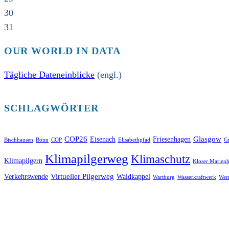
30
31
OUR WORLD IN DATA
Tägliche Dateneinblicke
(engl.)
SCHLAGWÖRTER
COP26
Glasgow
Eisenach
Friesenhagen
Bischhausen
Bonn
COP
Elisabethpfad
Gr
Klimapilgerweg
Klimaschutz
Klimapilgern
Kloser Marienh
Virtueller Pilgerweg
Verkehrswende
Waldkappel
Wartburg
Wasserkraftwerk
Wer