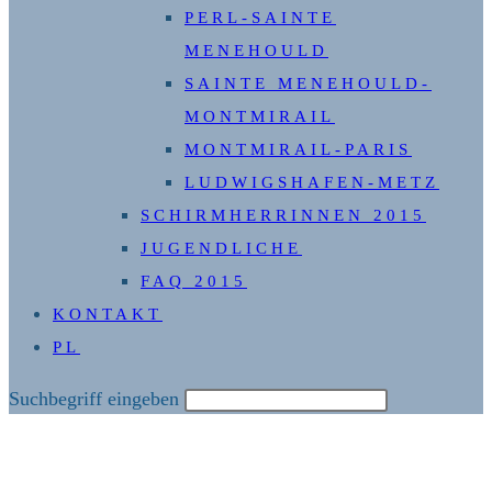
PERL-SAINTE
MENEHOULD
SAINTE MENEHOULD-
MONTMIRAIL
MONTMIRAIL-PARIS
LUDWIGSHAFEN-METZ
SCHIRMHERRINNEN 2015
JUGENDLICHE
FAQ 2015
KONTAKT
PL
Diese
Suchbegriff eingeben
Website
durchsuchen