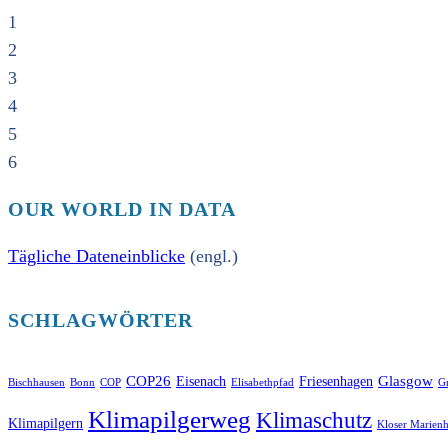
1
2
3
4
5
6
OUR WORLD IN DATA
Tägliche Dateneinblicke
(engl.)
SCHLAGWÖRTER
COP26
Glasgow
Eisenach
Friesenhagen
Bischhausen
Bonn
COP
Elisabethpfad
Gr
Klimapilgerweg
Klimaschutz
Klimapilgern
Kloser Marienh