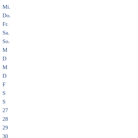
Mi.
Do.
Fr.
Sa.
So.
M
D
M
D
F
S
S
27
28
29
30